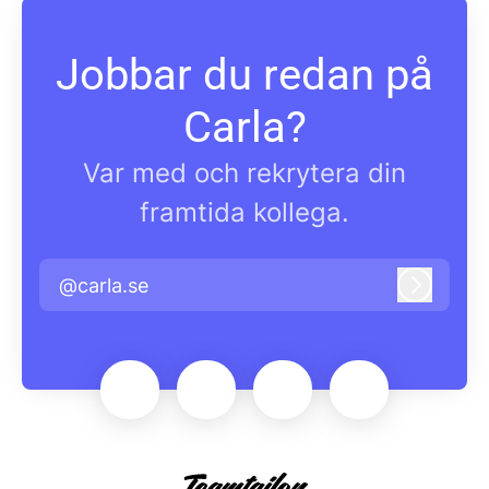
Jobbar du redan på
Carla?
Var med och rekrytera din
framtida kollega.
@carla.se
Logga i